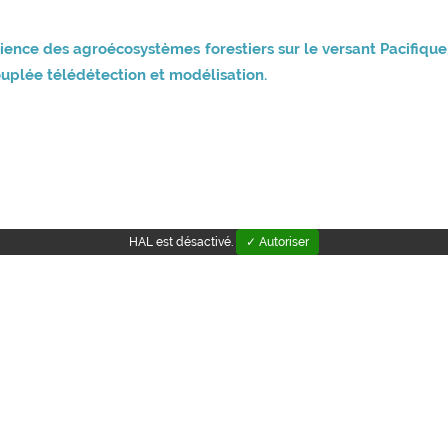
ilience des agroécosystèmes forestiers sur le versant Pacifiq
plée télédétection et modélisation.
HAL est désactivé.
✓ Autoriser