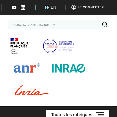
FR
EN
SE CONNECTER
Tapez
ici
votre
recherche
Toutes les rubriques