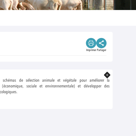
Imprimer
Partager
En savoir plus
e schémas de sélection animale et végétale pour améliorer la
e (économique, sociale et environnementale) et développer des
cologiques.