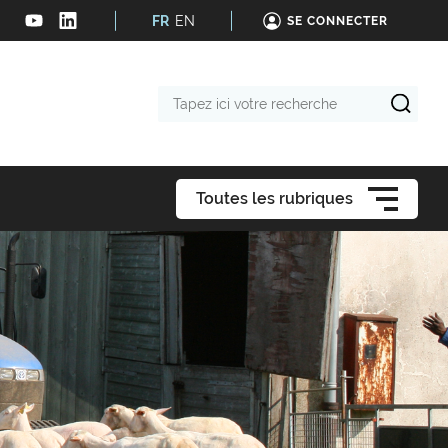
FR
EN
SE CONNECTER
Tapez
ici
votre
recherche
Toutes les rubriques