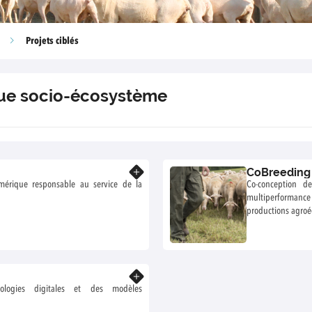
Projets ciblés
ique socio-écosystème
CoBreeding
En savoir plus
umérique responsable au service de la
Co-conception d
multiperformanc
productions agroé
En savoir plus
ologies digitales et des modèles