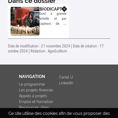
Dans ce dossier
BIODICAPT
En savoir plus
Suivi à grande
échelle et par
capteurs de la
biodiversité,
support de services
écosystémiques
pour l'évaluation
Date de modification : 21 novembre 2024 | Date de création : 17
des systèmes
octobre 2024 | Rédaction : AgroEcoNum
agroécologiques.
NAVIGATION
Canal U
LinkedIn
Le programme
Les projets financés
Appels à projets
Emploi et formation
Ressources utiles
Ce site utilise des cookies afin de vous proposer des