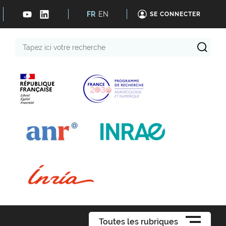
FR
EN
SE CONNECTER
Tapez
ici
votre
recherche
Toutes les rubriques