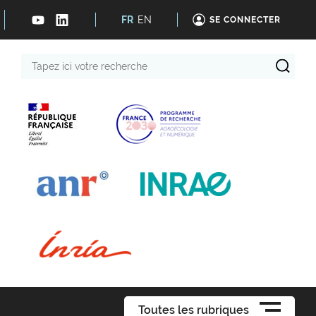
FR
EN
SE CONNECTER
Tapez
ici
votre
recherche
Toutes les rubriques