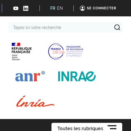
FR
EN
SE CONNECTER
Tapez
ici
votre
recherche
Toutes les rubriques