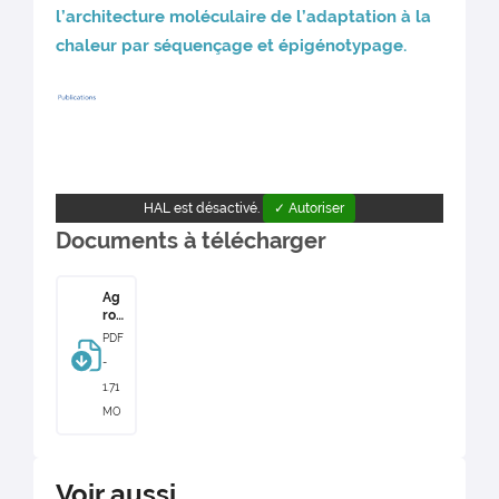
l’architecture moléculaire de l’adaptation à la
chaleur par séquençage et épigénotypage.
HAL est désactivé.
✓ Autoriser
Documents à télécharger
Ag
ro
Div
PDF
-
1.71
MO
Voir aussi