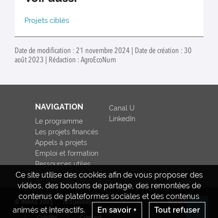
Projets ciblés
Date de modification : 21 novembre 2024 | Date de création : 30
août 2023 | Rédaction : AgroEcoNum
NAVIGATION
Canal U
LinkedIn
Le programme
Les projets financés
Appels à projets
Emploi et formation
Ressources utiles
Ce site utilise des cookies afin de vous proposer des
vidéos, des boutons de partage, des remontées de
contenus de plateformes sociales et des contenus
© INRAE 2023
Actualités
www.inrae.fr
animés et interactifs.
En savoir +
Tout refuser
Mentions légales
CGU
Re
Crédits
Contact