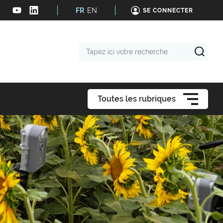
FR
EN
SE CONNECTER
Tapez
ici
votre
recherche
Toutes les rubriques