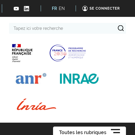
FR
EN
SE CONNECTER
Tapez
ici
votre
recherche
Toutes les rubriques