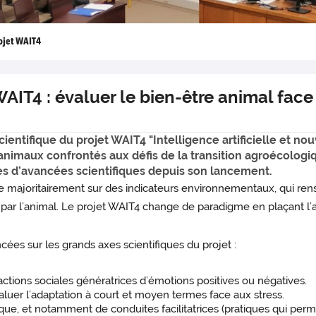
ojet WAIT4
IT4 : évaluer le bien-être animal face 
entifique du projet WAIT4 "Intelligence artificielle et no
animaux confrontés aux défis de la transition agroécologiq
s d’avancées scientifiques depuis son lancement.
se majoritairement sur des indicateurs environnementaux, qui rens
par l’animal. Le projet WAIT4 change de paradigme en plaçant l’a
es sur les grands axes scientifiques du projet :
eractions sociales génératrices d’émotions positives ou négatives.
luer l’adaptation à court et moyen termes face aux stress.
ique, et notamment de conduites facilitatrices (pratiques qui per