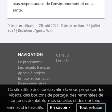
plus respectueuse de l’environnement et de la
santé.
Date de modification : 20 août 2024 | Date de création : 25 juillet
2024 | Rédaction : AgroEcoNum
NAVIGATION
Canal U
LinkedIn
Le programme
Les projets financés
Appels à projets
Emploi et formation
Ressources utiles
Ce site utilise des cookies afin de vous proposer des
vidéos, des boutons de partage, des remontées de
contenus de plateformes sociales et des contenus
© INRAE 2023
Actualités
www.inrae.fr
animés et interactifs.
En savoir +
Tout refuser
Mentions légales
CGU
Re
Crédits
Contact