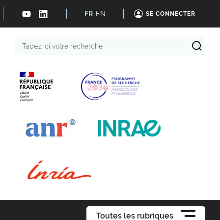
FR
EN
SE CONNECTER
Tapez
ici
votre
recherche
Toutes les rubriques