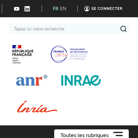
FR
EN
SE CONNECTER
Tapez
ici
votre
recherche
Toutes les rubriques